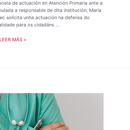
osta de actuación en Atención Primaria ante a
ulada a responsable de dita institución, María
c solicita unha actuación na defensa do
calidade para os cidadáns …
LEER MÁS »
COMUNICADO
DE
AGAMFEC
SOBRE
A