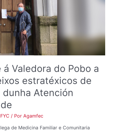
PROPOSTA
DE
EIXOS
ESTRATÉXICOS
DE
DESENVOLVEMENTO
DUNHA
ATENCIÓN
 á Valedora do Pobo a
PRIMARIA
DE
ixos estratéxicos de
CALIDADE
 dunha Atención
ade
mFYC
/ Por
Agamfec
lega de Medicina Familiar e Comunitaria