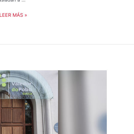
LEER MÁS »
A
AGAMFEC
REMITE
Á
VALEDORA
DO
POBO
A
SÚA