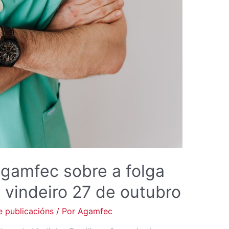
FOLGA
CONVOCADA
PARA
O
VINDEIRO
27
DE
OUTUBRO
gamfec sobre a folga
 vindeiro 27 de outubro
 publicacións
/ Por
Agamfec