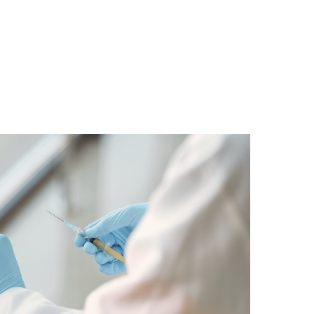
A
VACINACIÓN
COVID
EN
ATENCIÓN
PRIMARIA
DE
SAÚDE