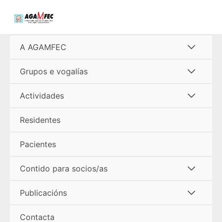
Ir
al
contenido
Alterna
A AGAMFEC
menú
Alterna
Grupos e vogalías
menú
Alterna
Actividades
menú
Residentes
Pacientes
Alterna
Contido para socios/as
menú
Alterna
Publicacións
menú
Contacta