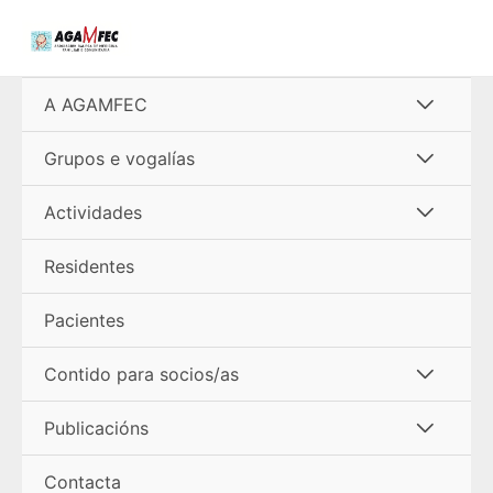
Ir
al
contenido
Alterna
A AGAMFEC
menú
Alterna
Grupos e vogalías
menú
Alterna
Actividades
menú
Residentes
Pacientes
Alterna
Contido para socios/as
menú
Alterna
Publicacións
menú
Contacta