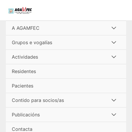
Ir
al
contenido
Alterna
A AGAMFEC
menú
Alterna
Grupos e vogalías
menú
Alterna
Actividades
menú
Residentes
Pacientes
Alterna
Contido para socios/as
menú
Alterna
Publicacións
menú
Contacta