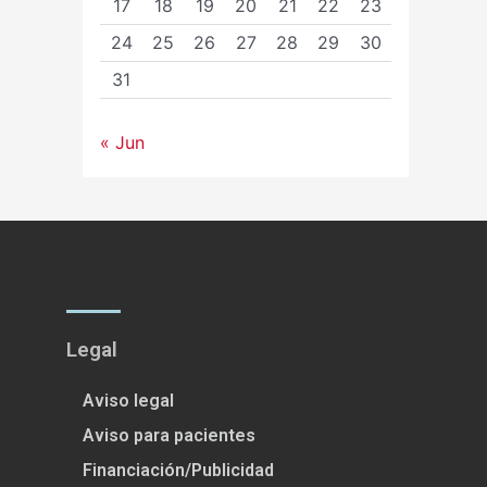
17
18
19
20
21
22
23
24
25
26
27
28
29
30
31
« Jun
Legal
Aviso legal
Aviso para pacientes
Financiación/Publicidad