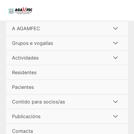
Ir
al
contenido
Alterna
A AGAMFEC
menú
Alterna
Grupos e vogalías
menú
Alterna
Actividades
menú
Residentes
Pacientes
Alterna
Contido para socios/as
menú
Alterna
Publicacións
menú
Contacta