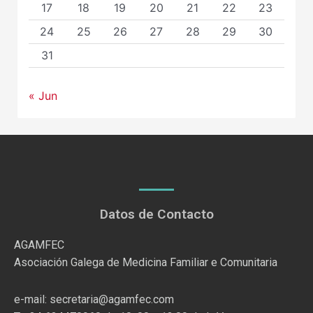
17
18
19
20
21
22
23
24
25
26
27
28
29
30
31
« Jun
Datos de Contacto
AGAMFEC
Asociación Galega de Medicina Familiar e Comunitaria
e-mail: secretaria@agamfec.com