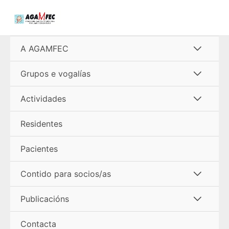
Ir
al
contenido
Alterna
A AGAMFEC
menú
Alterna
Grupos e vogalías
menú
Alterna
Actividades
menú
Residentes
Pacientes
Alterna
Contido para socios/as
menú
Alterna
Publicacións
menú
Contacta