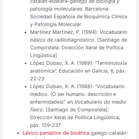
catalán-euskera-gallego de biología y
patología moleculares
. Barcelona:
Sociedad Española de Bioquímica Clínica
y Patología Molecular
Martínez Martínez, P. (1994):
Vocabulario
básico de radiodiagnóstico
. [Santiago de
Compostela: Dirección Xeral de Política
Lingüística]
López Dobao, X. A. (1989): “Terminoloxía
anatómica”.
Educación en Galicia
, 6, páx.
22-23
López Dobao, X. A. (1988): “Vocabulario
médico. (O ser humano. descrición e
enfermidades)” en
Vocabulario do medio
físico
. [Santiago de Compostela]:
Dirección Xeral de Política Lingüística,
páx. 129-237
Léxico panlatino de bioética
galego-catalán-