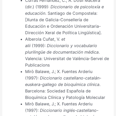
Currás Fernández, C.; A. Dosil Maceira
(dir.) (1999):
Diccionario de psicoloxía e
educación
. Santiago de Compostela:
[Xunta de Galicia-Consellería de
Educación e Ordenación Universitaria-
Dirección Xeral de Política Lingüística].
Alberola Cuñat, V.
et
alii
(1999):
Diccionario y vocabulario
plurilingüe de documentación médica
.
Valencia: Universitat de València-Servei de
Publicacions
Mirò Balawe, J.; X. Fuentes Arderiu
(1997):
Diccionario castellano-catalán-
euskera-gallego de bioquímica clínica
.
Barcelona: Sociedad Española de
Bioquímica Clínica y Patología Molecular
Mirò Balawe, J.; X. Fuentes Arderiu
(1997):
Diccionario inglés-castellano-