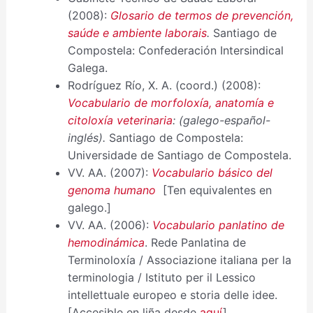
(2008):
Glosario de termos de prevención,
saúde e ambiente laborais
.
Santiago de
Compostela: Confederación Intersindical
Galega.
Rodríguez Río, X. A. (coord.) (2008):
Vocabulario de morfoloxía, anatomía e
citoloxía veterinaria
: (galego-español-
inglés).
Santiago de Compostela:
Universidade de Santiago de Compostela.
VV. AA. (2007):
Vocabulario básico del
genoma humano
[Ten equivalentes en
galego.]
VV. AA. (2006):
Vocabulario panlatino de
hemodinámica
. Rede Panlatina de
Terminoloxía / Associazione italiana per la
terminologia / Istituto per il Lessico
intellettuale europeo e storia delle idee.
[Accesible en liña desde
aquí
].