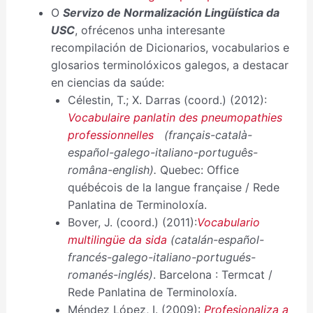
O
Servizo de Normalización Lingüística da
USC
, ofrécenos unha interesante
recompilación de Dicionarios, vocabularios e
glosarios terminolóxicos galegos, a destacar
en ciencias da saúde:
Célestin, T.; X. Darras (coord.) (2012):
Vocabulaire panlatin des pneumopathies
professionnelles
(français-català-
español-galego-italiano-português-
româna-english).
Quebec: Office
québécois de la langue française / Rede
Panlatina de Terminoloxía.
Bover, J. (coord.) (2011):
Vocabulario
multilingüe da sida
(catalán-español-
francés-galego-italiano-portugués-
romanés-inglés)
. Barcelona : Termcat /
Rede Panlatina de Terminoloxía.
Méndez López, I. (2009):
Profesionaliza a