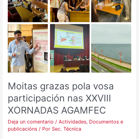
VOSA
PARTICIPACIÓN
NAS
XXVIII
XORNADAS
AGAMFEC
Moitas grazas pola vosa
participación nas XXVIII
XORNADAS AGAMFEC
Deja un comentario
/
Actividades
,
Documentos e
publicacións
/ Por
Sec. Técnica