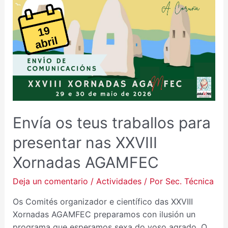
TEUS
TRABALLOS
PARA
PRESENTAR
NAS
XXVIII
XORNADAS
AGAMFEC
Envía os teus traballos para
presentar nas XXVIII
Xornadas AGAMFEC
Deja un comentario
/
Actividades
/ Por
Sec. Técnica
Os Comités organizador e científico das XXVIII
Xornadas AGAMFEC preparamos con ilusión un
programa que esperamos sexa do voso agrado. O