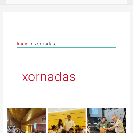
Paginación
de
entradas
Inicio
xornadas
xornadas
MOITAS
GRAZAS
POLA