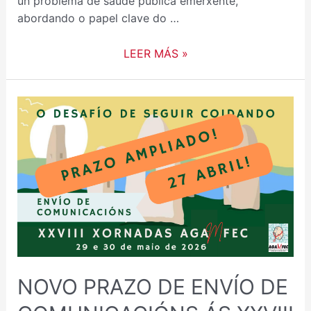
un problema de saúde pública emerxente,
abordando o papel clave do …
LEER MÁS »
NOVO
PRAZO
DE
ENVÍO
DE
COMUNICACIÓNS
ÁS
XXVIII
XORNADAS
AGAMFEC
NOVO PRAZO DE ENVÍO DE