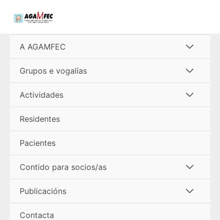
Ir
al
contenido
Alterna
A AGAMFEC
menú
Alterna
Grupos e vogalías
menú
Alterna
Actividades
menú
Residentes
Pacientes
Alterna
Contido para socios/as
menú
Alterna
Publicacións
menú
Contacta