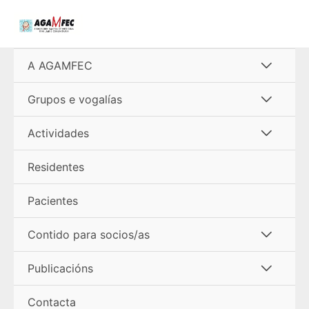
Ir
al
contenido
Alterna
A AGAMFEC
menú
Alterna
Grupos e vogalías
menú
Alterna
Actividades
menú
Residentes
Pacientes
Alterna
Contido para socios/as
menú
Alterna
Publicacións
menú
Contacta