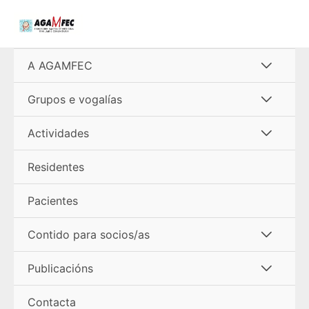
Ir
al
contenido
Alterna
A AGAMFEC
menú
Alterna
Grupos e vogalías
menú
Alterna
Actividades
menú
Residentes
Pacientes
Alterna
Contido para socios/as
menú
Alterna
Publicacións
menú
Contacta