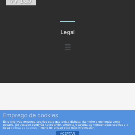
Legal
Menú
Emprego de cookies
Este sitio web emprega cookies para que poida disfrutar da mellor experiencia coma
usuario. Se vostede continúa navegando, consinte e acepta as mencionadas cookies e a
nosa
política de cookies
, Pinche no enlace para máis información.
ACEPTAR