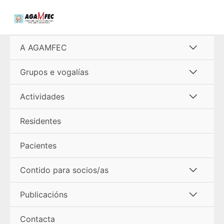
Ir
al
contenido
Alterna
A AGAMFEC
menú
Alterna
Grupos e vogalías
menú
Alterna
Actividades
menú
Residentes
Pacientes
Alterna
Contido para socios/as
menú
Alterna
Publicacións
menú
Contacta