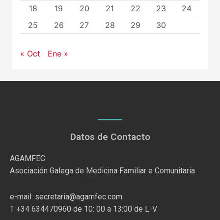
18
19
20
21
22
23
24
25
26
27
28
29
30
« Oct
Ene »
Datos de Contacto
AGAMFEC
Asociación Galega de Medicina Familiar e Comunitaria
e-mail: secretaria@agamfec.com
T +34 634470960 de 10: 00 a 13:00 de L-V