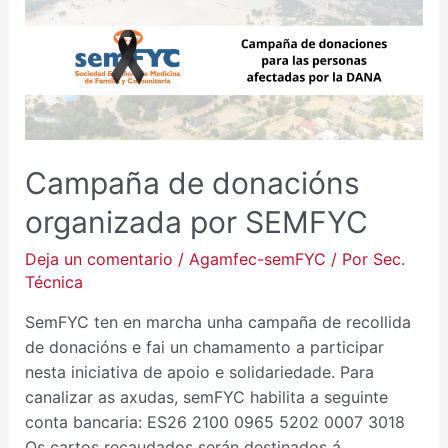
DE
DONACIÓNS
ORGANIZADA
POR
SEMFYC
Campaña de donacións
organizada por SEMFYC
Deja un comentario
/
Agamfec-semFYC
/ Por
Sec.
Técnica
SemFYC ten en marcha unha campaña de recollida
de donacións e fai un chamamento a participar
nesta iniciativa de apoio e solidariedade. Para
canalizar as axudas, semFYC habilita a seguinte
conta bancaria: ES26 2100 0965 5202 0007 3018
Os cartos recaudados serán destinados á