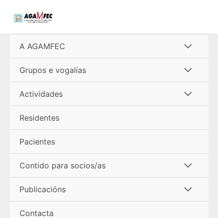
Ir
al
contenido
Alterna
A AGAMFEC
menú
Alterna
Grupos e vogalías
menú
Alterna
Actividades
menú
Residentes
Pacientes
Alterna
Contido para socios/as
menú
Alterna
Publicacións
menú
Contacta