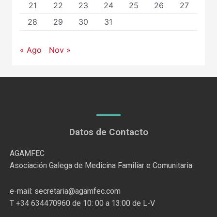
21
22
23
24
25
26
27
28
29
30
31
« Ago
Nov »
Datos de Contacto
AGAMFEC
Asociación Galega de Medicina Familiar e Comunitaria
e-mail: secretaria@agamfec.com
T +34 634470960 de 10: 00 a 13:00 de L-V