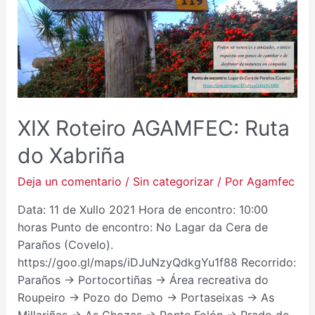
RUTA
DO
XABRIÑA
XIX Roteiro AGAMFEC: Ruta
do Xabriña
Deja un comentario
/
Sin categorizar
/ Por
Agamfec
Data: 11 de Xullo 2021 Hora de encontro: 10:00
horas Punto de encontro: No Lagar da Cera de
Paraños (Covelo).
https://goo.gl/maps/iDJuNzyQdkgYu1f88 Recorrido:
Paraños → Portocortiñas → Área recreativa do
Roupeiro → Pozo do Demo → Portaseixas → As