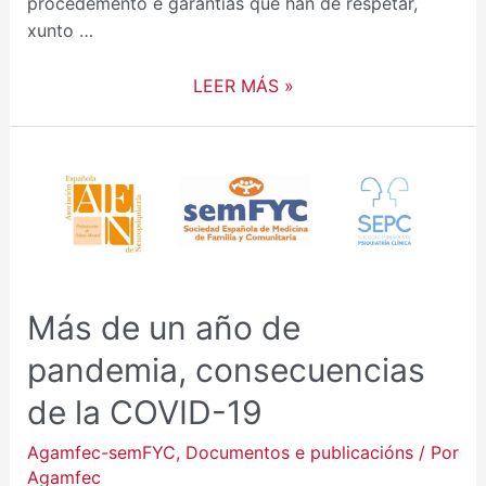
procedemento e garantias que han de respetar,
xunto …
LEER MÁS »
MÁS
DE
UN
AÑO
DE
PANDEMIA,
Más de un año de
CONSECUENCIAS
DE
pandemia, consecuencias
LA
de la COVID-19
COVID-
19
Agamfec-semFYC
,
Documentos e publicacións
/ Por
Agamfec