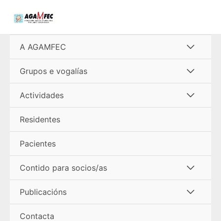
Ir
al
contenido
Alterna
A AGAMFEC
menú
Alterna
Grupos e vogalías
menú
Alterna
Actividades
menú
Residentes
Pacientes
Alterna
Contido para socios/as
menú
Alterna
Publicacións
menú
Contacta