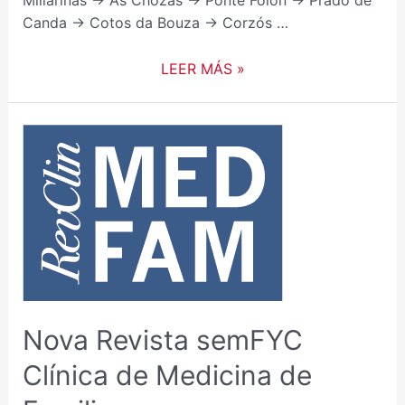
Millariñas → As Chozas → Ponte Folón → Prado de
Canda → Cotos da Bouza → Corzós …
LEER MÁS »
NOVA
REVISTA
SEMFYC
CLÍNICA
DE
MEDICINA
DE
FAMILIA
Nova Revista semFYC
Clínica de Medicina de