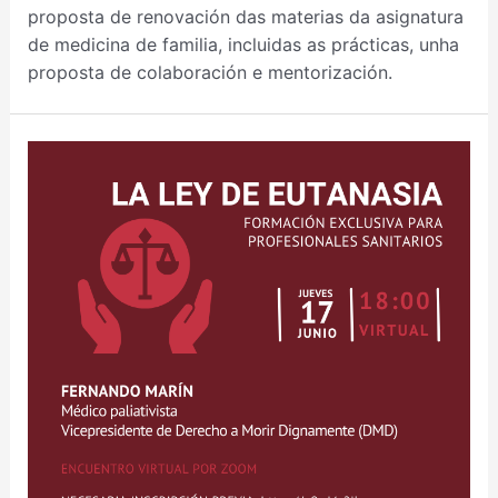
proposta de renovación das materias da asignatura
de medicina de familia, incluidas as prácticas, unha
proposta de colaboración e mentorización.
LEI
DE
EUTANASIA.
FORMACIÓN
SOBRE
A
LEI
DE
EUTANASIA
ORGANIZADA
POR
DMD