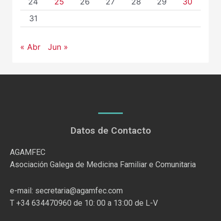
24
25
26
27
28
29
30
31
« Abr
Jun »
Datos de Contacto
AGAMFEC
Asociación Galega de Medicina Familiar e Comunitaria
e-mail: secretaria@agamfec.com
T +34 634470960 de 10: 00 a 13:00 de L-V