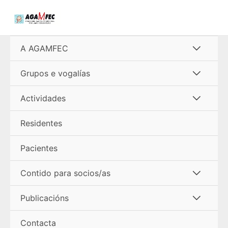
Ir
al
contenido
Alterna
A AGAMFEC
menú
Alterna
Grupos e vogalías
menú
Alterna
Actividades
menú
Residentes
Pacientes
Alterna
Contido para socios/as
menú
Alterna
Publicacións
menú
Contacta