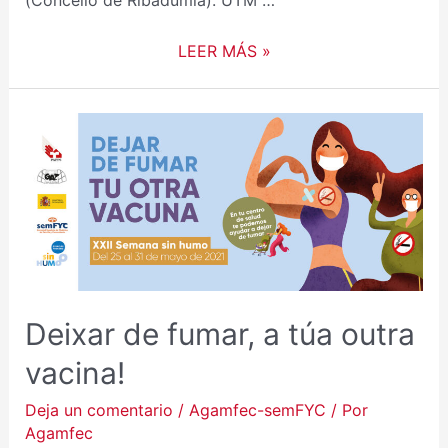
(Concello de Ribadumia). UTM …
LEER MÁS »
Deixar de fumar, a túa outra
vacina!
Deja un comentario
/
Agamfec-semFYC
/ Por
Agamfec