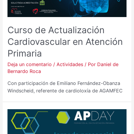
Curso de Actualización
Cardiovascular en Atención
Primaria
Deja un comentario
/
Actividades
/ Por
Daniel de
Bernardo Roca
Con participación de Emiliano Fernández-Obanza
Windscheid, referente de cardioloxía de AGAMFEC
AP-
DAY
EN