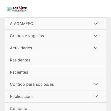
Ir
al
contenido
Alterna
A AGAMFEC
menú
Alterna
Grupos e vogalías
menú
Alterna
Actividades
menú
Residentes
Pacientes
Alterna
Contido para socios/as
menú
Alterna
Publicacións
menú
Contacta