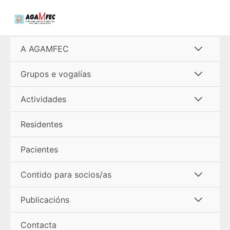
Ir
al
contenido
Alterna
A AGAMFEC
menú
Alterna
Grupos e vogalías
menú
Alterna
Actividades
menú
Residentes
Pacientes
Alterna
Contido para socios/as
menú
Alterna
Publicacións
menú
Contacta