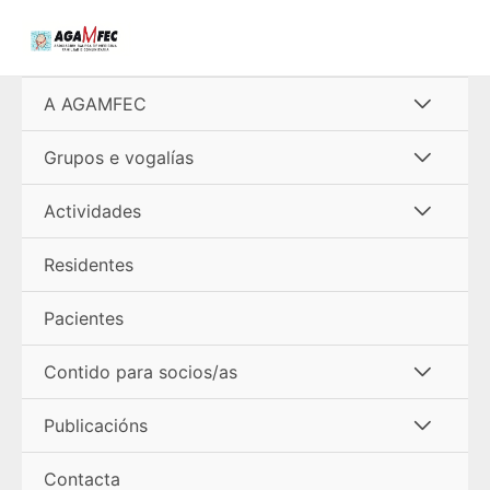
Ir
al
contenido
Alterna
A AGAMFEC
menú
Alterna
Grupos e vogalías
menú
Alterna
Actividades
menú
Residentes
Pacientes
Alterna
Contido para socios/as
menú
Alterna
Publicacións
menú
Contacta