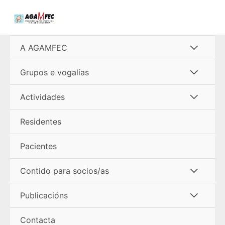
Ir
al
contenido
Alterna
A AGAMFEC
menú
Alterna
Grupos e vogalías
menú
Alterna
Actividades
menú
Residentes
Pacientes
Alterna
Contido para socios/as
menú
Alterna
Publicacións
menú
Contacta