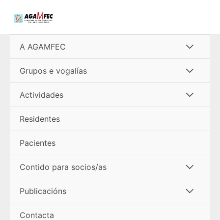
Ir
al
contenido
Alterna
A AGAMFEC
menú
Alterna
Grupos e vogalías
menú
Alterna
Actividades
menú
Residentes
Pacientes
Alterna
Contido para socios/as
menú
Alterna
Publicacións
menú
Contacta