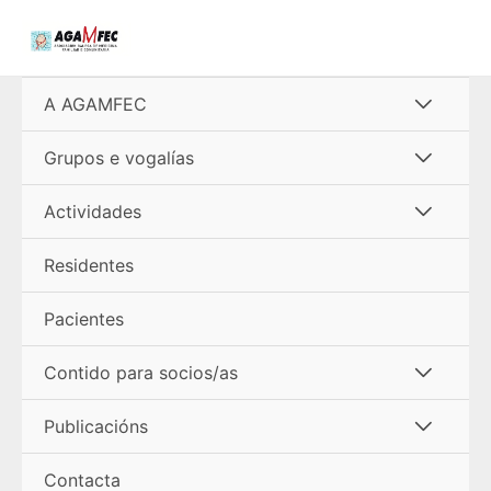
Ir
al
contenido
Alterna
A AGAMFEC
menú
Alterna
Grupos e vogalías
menú
Alterna
Actividades
menú
Residentes
Pacientes
Alterna
Contido para socios/as
menú
Alterna
Publicacións
menú
Contacta