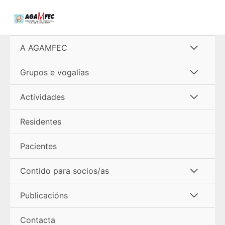
Ir
al
contenido
Alterna
A AGAMFEC
menú
Alterna
Grupos e vogalías
menú
Alterna
Actividades
menú
Residentes
Pacientes
Alterna
Contido para socios/as
menú
Alterna
Publicacións
menú
Contacta