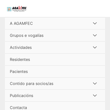
Ir
al
contenido
Alterna
A AGAMFEC
menú
Alterna
Grupos e vogalías
menú
Alterna
Actividades
menú
Residentes
Pacientes
Alterna
Contido para socios/as
menú
Alterna
Publicacións
menú
Contacta