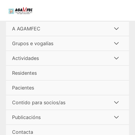
Ir
al
contenido
Alterna
A AGAMFEC
menú
Alterna
Grupos e vogalías
menú
Alterna
Actividades
menú
Residentes
Pacientes
Alterna
Contido para socios/as
menú
Alterna
Publicacións
menú
Contacta