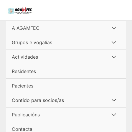
Ir
al
contenido
Alterna
A AGAMFEC
menú
Alterna
Grupos e vogalías
menú
Alterna
Actividades
menú
Residentes
Pacientes
Alterna
Contido para socios/as
menú
Alterna
Publicacións
menú
Contacta