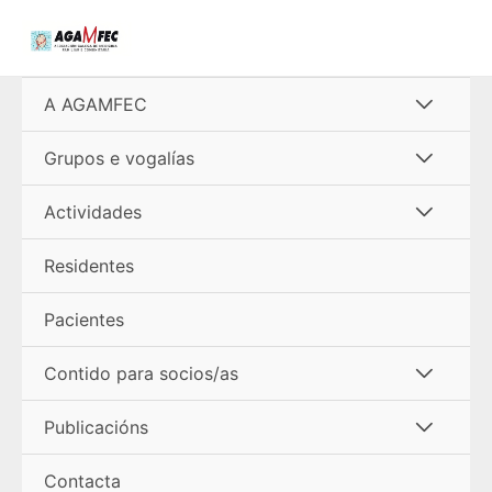
Ir
al
contenido
Alterna
A AGAMFEC
menú
Alterna
Grupos e vogalías
menú
Alterna
Actividades
menú
Residentes
Pacientes
Alterna
Contido para socios/as
menú
Alterna
Publicacións
menú
Contacta