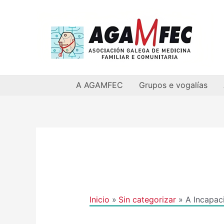
Ir
al
contenido
A AGAMFEC
Grupos e vogalías
Navegación
de
entradas
Inicio
Sin categorizar
A Incapac