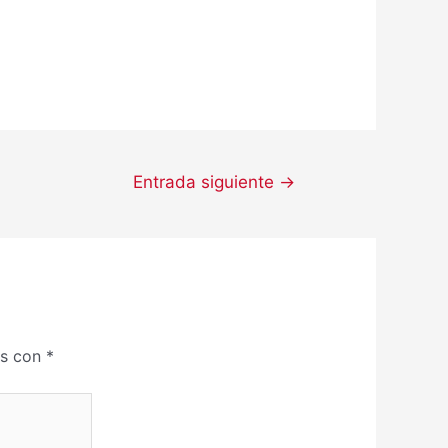
Entrada siguiente
→
os con
*