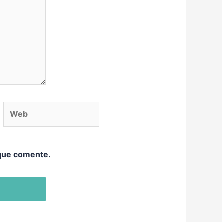
eb
 que comente.