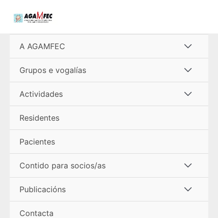
Ir
al
contenido
Alterna
A AGAMFEC
menú
Alterna
Grupos e vogalías
menú
Alterna
Actividades
menú
Residentes
Pacientes
Alterna
Contido para socios/as
menú
Alterna
Publicacións
menú
Contacta