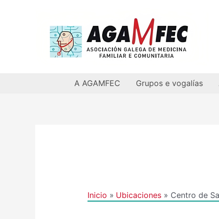
Ir
al
contenido
A AGAMFEC
Grupos e vogalías
Navegación
de
entradas
Inicio
Ubicaciones
Centro de Sa