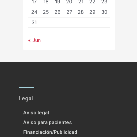
17
18
19
20
21
22
23
24
25
26
27
28
29
30
31
« Jun
Legal
Aviso legal
Aviso para pacientes
Financiación/Publicidad