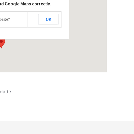
oad Google Maps correctly.
OK
bsite?
viña – Mesoiro A Coruña
umboldt, s/n - A Coruña
idade