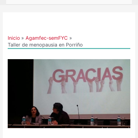
Navegación
de
entradas
Inicio
Agamfec-semFYC
Taller de menopausia en Porriño