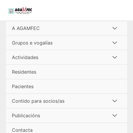
Ir
al
contenido
Alterna
A AGAMFEC
menú
Alterna
Grupos e vogalías
menú
Alterna
Actividades
menú
Residentes
Pacientes
Alterna
Contido para socios/as
menú
Alterna
Publicacións
menú
Contacta