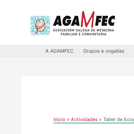
Ir
al
contenido
A AGAMFEC
Grupos e vogalías
Navegación
de
entradas
Inicio
Actividades
Taller de Eco