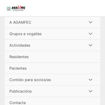
Ir
al
contenido
Alterna
A AGAMFEC
menú
Alterna
Grupos e vogalías
menú
Alterna
Actividades
menú
Residentes
Pacientes
Alterna
Contido para socios/as
menú
Alterna
Publicacións
menú
Contacta