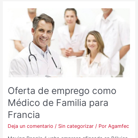
OFERTA
DE
EMPREGO
COMO
MÉDICO
DE
FAMILIA
PARA
FRANCIA
Oferta de emprego como
Médico de Familia para
Francia
Deja un comentario
/
Sin categorizar
/ Por
Agamfec