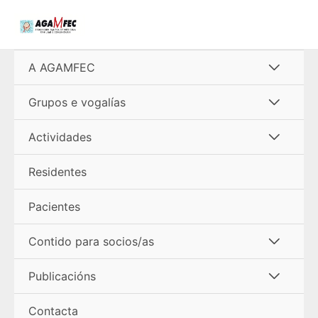
Ir
al
contenido
Alterna
A AGAMFEC
menú
Alterna
Grupos e vogalías
menú
Alterna
Actividades
menú
Residentes
Pacientes
Alterna
Contido para socios/as
menú
Alterna
Publicacións
menú
Contacta