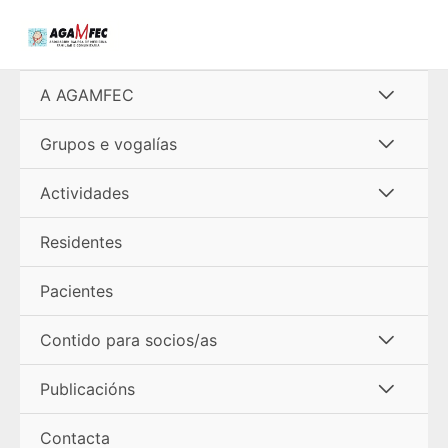
Ir
al
contenido
Alterna
A AGAMFEC
menú
Alterna
Grupos e vogalías
menú
Alterna
Actividades
menú
Residentes
Pacientes
Alterna
Contido para socios/as
menú
Alterna
Publicacións
menú
Contacta