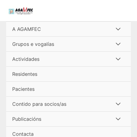
Ir
al
contenido
Alterna
A AGAMFEC
menú
Alterna
Grupos e vogalías
menú
Alterna
Actividades
menú
Residentes
Pacientes
Alterna
Contido para socios/as
menú
Alterna
Publicacións
menú
Contacta