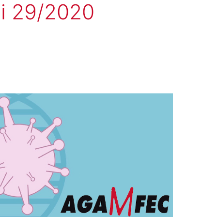
ei 29/2020
AGAMFEC
MOSTRA
O
SEU
REXEITAMENTO
ANTE
O
REAL
DECRETO
DE