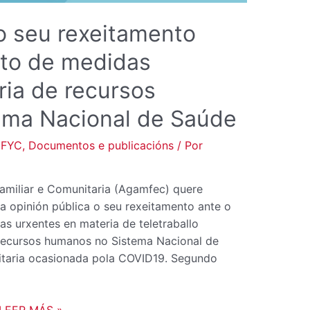
MEDIDAS
URXENTES
 seu rexeitamento
EN
MATERIA
eto de medidas
DE
ria de recursos
RECURSOS
HUMANOS
ema Nacional de Saúde
NO
SISTEMA
mFYC
,
Documentos e publicacións
/ Por
NACIONAL
DE
amiliar e Comunitaria (Agamfec) quere
SAÚDE
 a opinión pública o seu rexeitamento ante o
s urxentes en materia de teletraballo
 recursos humanos no Sistema Nacional de
nitaria ocasionada pola COVID19. Segundo