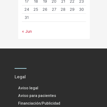
17
18
19
20
21
22
23
24
25
26
27
28
29
30
31
« Jun
Legal
Aviso legal
Aviso para pacientes
Financiación/Publicidad