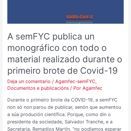
UN
MONOGRÁFICO
CON
TODO
O
A semFYC publica un
MATERIAL
REALIZADO
monográfico con todo o
DURANTE
material realizado durante o
O
PRIMEIRO
primeiro brote de Covid-19
BROTE
DE
Deja un comentario
/
Agamfec-semFYC
,
COVID-
Documentos e publicacións
/ Por
Agamfec
19
Durante o primeiro brote da COVID-19, a semFYC
non só non parou de publicar, senón que aumentou
a súa produción científica. Porque, como din o
presidente da sociedade, Salvador Tranche, e a
Secretaria, Remedios Martín, “no podíamos esperar