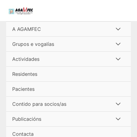
Ir
al
contenido
Alterna
A AGAMFEC
menú
Alterna
Grupos e vogalías
menú
Alterna
Actividades
menú
Residentes
Pacientes
Alterna
Contido para socios/as
menú
Alterna
Publicacións
menú
Contacta