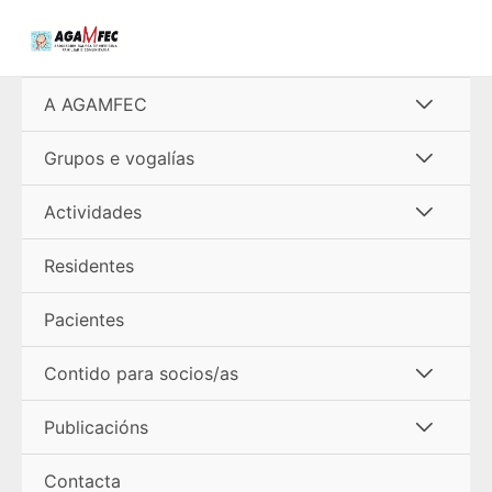
Ir
al
contenido
Alterna
A AGAMFEC
menú
Alterna
Grupos e vogalías
menú
Alterna
Actividades
menú
Residentes
Pacientes
Alterna
Contido para socios/as
menú
Alterna
Publicacións
menú
Contacta