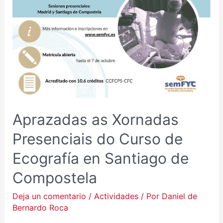
PRESENCIAIS
DO
CURSO
DE
ECOGRAFÍA
EN
SANTIAGO
DE
COMPOSTELA
Aprazadas as Xornadas
Presenciais do Curso de
Ecografía en Santiago de
Compostela
Deja un comentario
/
Actividades
/ Por
Daniel de
Bernardo Roca