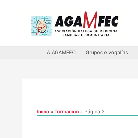
Ir
al
contenido
A AGAMFEC
Grupos e vogalías
Paginación
de
entradas
Inicio
formacion
Página 2