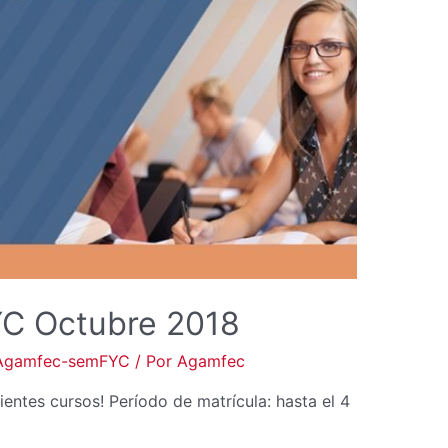
C Octubre 2018
Agamfec-semFYC
/ Por
Agamfec
ientes cursos! Período de matrícula: hasta el 4