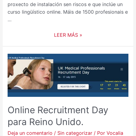
proxecto de instalación sen riscos e que inclúe un
curso lingüístico online. Máis de 1500 profesionais e
…
LEER MÁS »
ONLINE
RECRUITMENT
DAY
PARA
REINO
UNIDO.
Online Recruitment Day
para Reino Unido.
Deja un comentario
/
Sin categorizar
/ Por
Vocalia