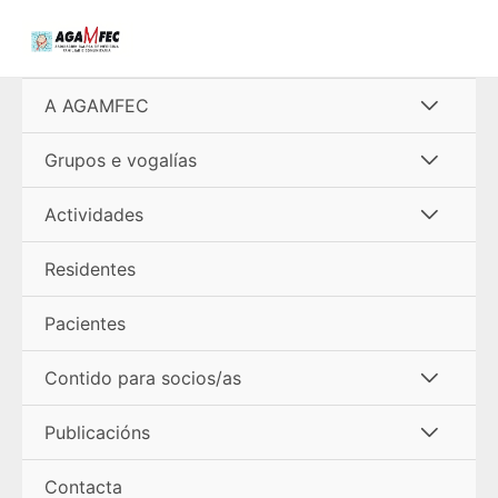
Ir
al
contenido
Alterna
A AGAMFEC
menú
Alterna
Grupos e vogalías
menú
Alterna
Actividades
menú
Residentes
Pacientes
Alterna
Contido para socios/as
menú
Alterna
Publicacións
menú
Contacta