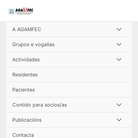
Ir
al
contenido
Alterna
A AGAMFEC
menú
Alterna
Grupos e vogalías
menú
Alterna
Actividades
menú
Residentes
Pacientes
Alterna
Contido para socios/as
menú
Alterna
Publicacións
menú
Contacta