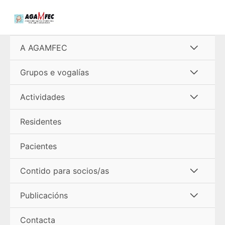
Ir
al
contenido
Alterna
A AGAMFEC
menú
Alterna
Grupos e vogalías
menú
Alterna
Actividades
menú
Residentes
Pacientes
Alterna
Contido para socios/as
menú
Alterna
Publicacións
menú
Contacta