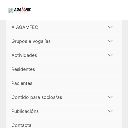
Ir
al
contenido
Alterna
A AGAMFEC
menú
Alterna
Grupos e vogalías
menú
Alterna
Actividades
menú
Residentes
Pacientes
Alterna
Contido para socios/as
menú
Alterna
Publicacións
menú
Contacta