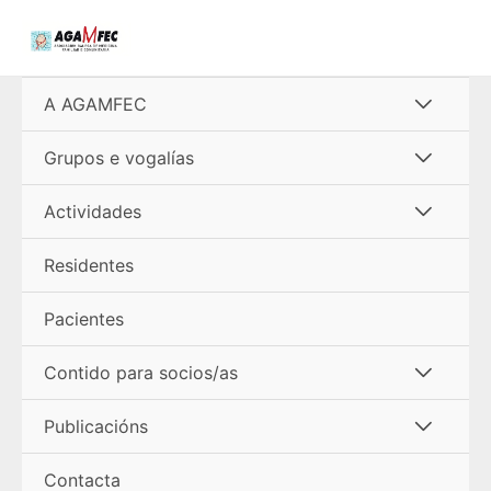
Ir
al
contenido
Alterna
A AGAMFEC
menú
Alterna
Grupos e vogalías
menú
Alterna
Actividades
menú
Residentes
Pacientes
Alterna
Contido para socios/as
menú
Alterna
Publicacións
menú
Contacta