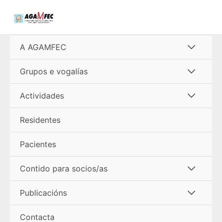
Ir
al
contenido
Alterna
A AGAMFEC
menú
Alterna
Grupos e vogalías
menú
Alterna
Actividades
menú
Residentes
Pacientes
Alterna
Contido para socios/as
menú
Alterna
Publicacións
menú
Contacta