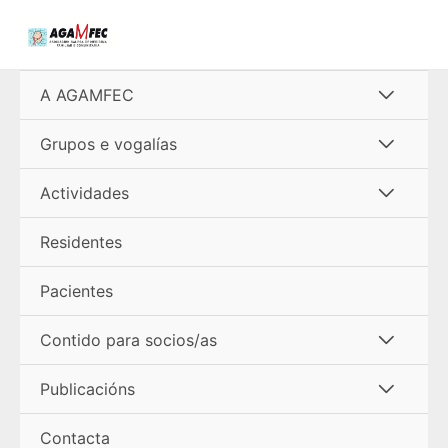
Ir
al
contenido
Alterna
A AGAMFEC
menú
Alterna
Grupos e vogalías
menú
Alterna
Actividades
menú
Residentes
Pacientes
Alterna
Contido para socios/as
menú
Alterna
Publicacións
menú
Contacta