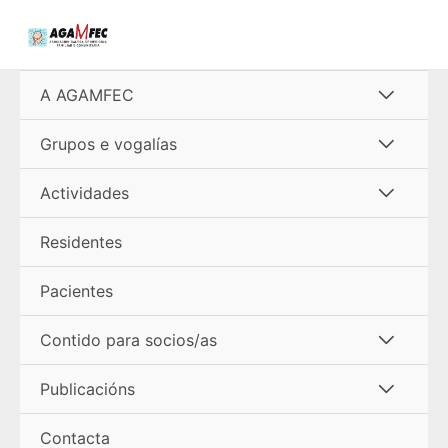
Ir
al
contenido
Alterna
A AGAMFEC
menú
Alterna
Grupos e vogalías
menú
Alterna
Actividades
menú
Residentes
Pacientes
Alterna
Contido para socios/as
menú
Alterna
Publicacións
menú
Contacta