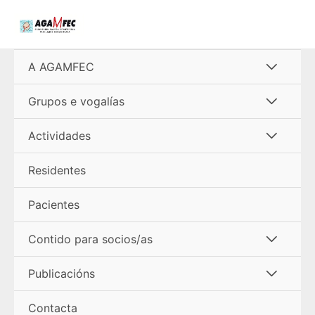
Ir
al
contenido
Alterna
A AGAMFEC
menú
Alterna
Grupos e vogalías
menú
Alterna
Actividades
menú
Residentes
Pacientes
Alterna
Contido para socios/as
menú
Alterna
Publicacións
menú
Contacta