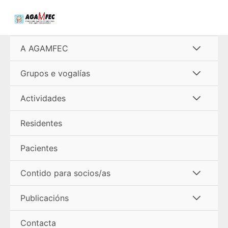
Ir
al
contenido
Alterna
A AGAMFEC
menú
Alterna
Grupos e vogalías
menú
Alterna
Actividades
menú
Residentes
Pacientes
Alterna
Contido para socios/as
menú
Alterna
Publicacións
menú
Contacta