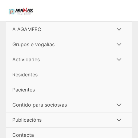
Ir
al
contenido
Alterna
A AGAMFEC
menú
Alterna
Grupos e vogalías
menú
Alterna
Actividades
menú
Residentes
Pacientes
Alterna
Contido para socios/as
menú
Alterna
Publicacións
menú
Contacta