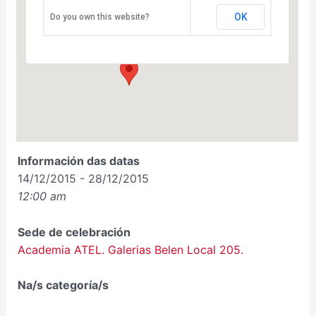
OK
Academia ATEL. Galerias Belen Local 205.
Do you own this website?
Avenida de Rosalía de Castro, 29-31 - Santiago de
Compostela.
Eventos
Información das datas
14/12/2015 - 28/12/2015
12:00 am
Sede de celebración
Academia ATEL. Galerias Belen Local 205.
Na/s categoría/s