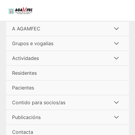
Ir
al
contenido
Alterna
A AGAMFEC
menú
Alterna
Grupos e vogalías
menú
Alterna
Actividades
menú
Residentes
Pacientes
Alterna
Contido para socios/as
menú
Alterna
Publicacións
menú
Contacta